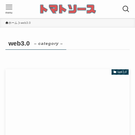
menu
ホーム
web3.0
web3.0
– category –
web3.0