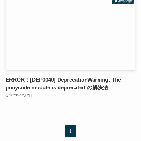
JavaScript
ERROR：[DEP0040] DeprecationWarning: The
punycode module is deprecated.の解決法
2023年12月2日
1