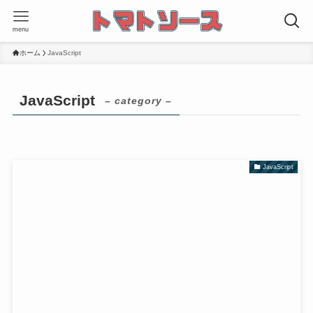
menu
ホーム
JavaScript
JavaScript
– category –
JavaScript